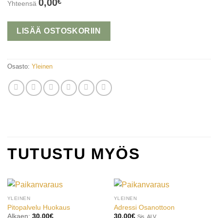
0,00
€
Yhteensä
LISÄÄ OSTOSKORIIN
Osasto:
Yleinen
TUTUSTU MYÖS
YLEINEN
YLEINEN
Pitopalvelu Huokaus
Adressi Osanottoon
Alkaen:
30,00
€
30,00
€
Sis. ALV.