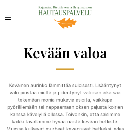
Skip
to
content
Kevään valoa
Keväinen aurinko lämmittää suloisesti. Lisääntynyt
valo piristää mieltä ja pidentynyt valoisan aika saa
tekemään monia mukavia asioita, vaikkapa
pyöräilemään tai nappaamaan oksan pajusta koirien
kanssa kävelyllä ollessa. Toivonkin, että saisimme
kaikki tavallamme hyvää näistä kevään hetkistä.
Muassa kulkevat murheet kevenisivät hetkeksi, edes