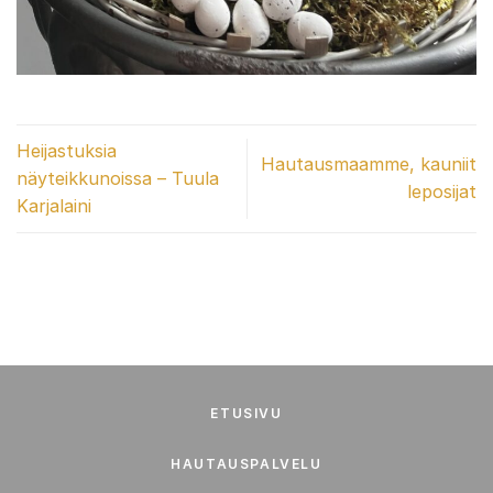
Heijastuksia
Hautausmaamme, kauniit
näyteikkunoissa – Tuula
leposijat
Karjalaini
ETUSIVU
HAUTAUSPALVELU