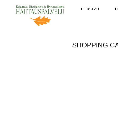
Skip
ETUSIVU
H
to
content
SHOPPING C