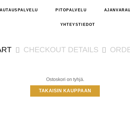
AUTAUSPALVELU
PITOPALVELU
AJANVARA
YHTEYSTIEDOT
ART
CHECKOUT DETAILS
ORD
Ostoskori on tyhjä.
TAKAISIN KAUPPAAN